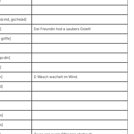
]
hà:md, gscheàd]
]
Dei Freundin hod a saubers Gstell!
 griffe]
go:din]
]
n]
D Wasch wachelt im Wind.
d]
s]
s]