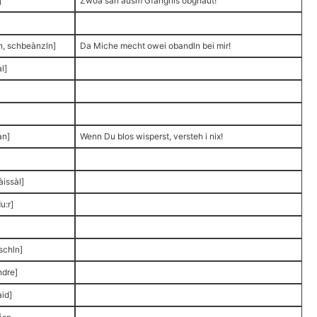
]
Zwoa san ausm Gfängnis obghaut!
n, schbeànzln]
Da Miche mecht owei obandln bei mir!
l]
àn]
Wenn Du blos wisperst, versteh i nix!
àissàl]
u:r]
schln]
ndre]
id]