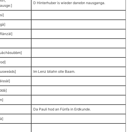
åsn,
D Hinterhuber is wieder danebn nausganga.
ausge:]
si]
gà]
flànzàl]
kuàchàsubbm]
rod]
ausweàds]
Im Lenz bliahn olle Baam.
àissàl]
ddà]
m]
Da Pauli hod an Fünfa in Erdkunde.
à]