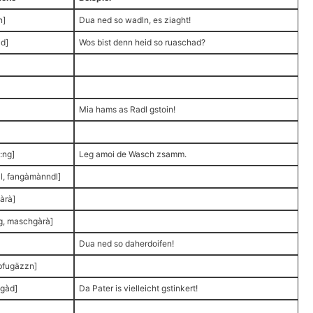
n]
Dua ned so wadln, es ziaght!
d]
Wos bist denn heid so ruaschad?
Mia hams as Radl gstoin!
:ng]
Leg amoi de Wasch zsamm.
l, fangàmànndl]
àrà]
g, maschgàrà]
Dua ned so daherdoifen!
 bfugäzzn]
ngàd]
Da Pater is vielleicht gstinkert!