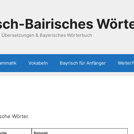
ch-Bairisches Wört
h Übersetzungen & Bayerisches Wörterbuch
ammatik
Vokabeln
Bayrisch für Anfänger
Weiter
ische Wörter.
ache
Beispiel