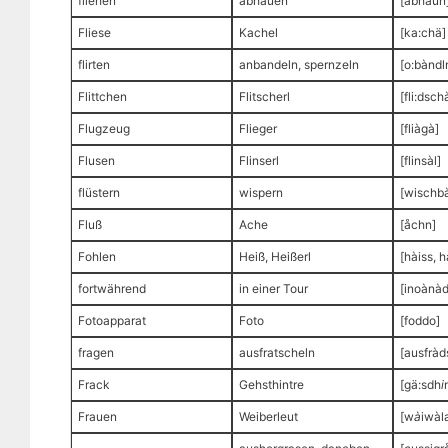
fliehen
abhauen
[åbhaun
Fliese
Kachel
[ka:chä]
flirten
anbandeln, spernzeln
[o:bàndl
Flittchen
Flitscherl
[fli:dschà
Flugzeug
Flieger
[fliàgà]
Flusen
Flinserl
[flinsàl]
flüstern
wispern
[wischb
Fluß
Ache
[åchn]
Fohlen
Heiß, Heißerl
[hàiss, h
fortwährend
in einer Tour
[inoànàd
Fotoapparat
Foto
[foddo]
fragen
ausfratscheln
[ausfràd
Frack
Gehsthintre
[gä:sdh
i
Frauen
Weiberleut
[w
à
iwàla