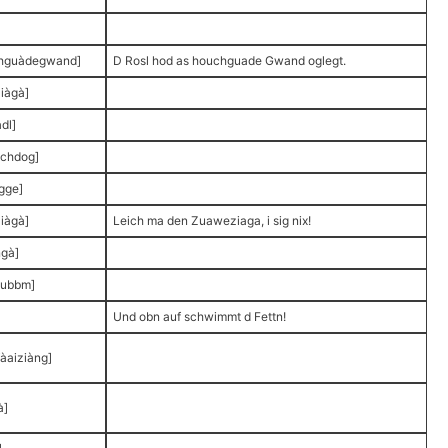
hguàdegwand]
D Rosl hod as houchguade Gwand oglegt.
iàgà]
dl]
schdog]
àgge]
iàgà]
Leich ma den Zuaweziaga, i sig nix!
ngà]
subbm]
Und obn auf schwimmt d Fettn!
fàaiziàng]
à]