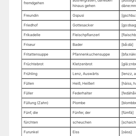
aushergrasen, daneben
[
a
ussigr
fremdgehen
hinaus gehen
dàne:mn
Freundin
Gspusi
[gschbu:
Friedhof
Gottesacker
[go:dsag
Frikadelle
Fleischpflanzerl
[flaischb
Friseur
Bader
[bå:dà]
Fritattensuppe
Pfannenkuchensuppe
[bfa:nà
Früchtebrot
Kletzenbrot
[glä:znb
Frühling
Lenz, Auswärts
[lenzz, 
Füllen
Heiß, Heißerl
[hàiss, h
Füller
Federhalter
[fedàhåi
Füllung (Zahn)
Plombe
[blombb
Fünf, die
Fünfer, der
[fümfà]
fürchten
scheuchen
[schaich
Furunkel
Eiss
[oàss]