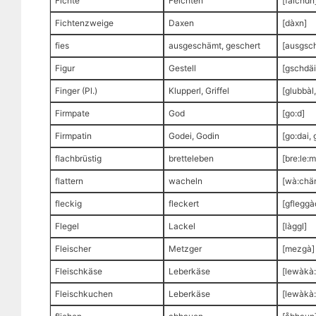
Fichte
Feichten
[faichdn
Fichtenzweige
Daxen
[dàxn]
fies
ausgeschämt, geschert
[ausgsc
Figur
Gestell
[gschdäi
Finger (Pl.)
Klupperl, Griffel
[glubbàl,
Firmpate
God
[go:d]
Firmpatin
Godei, Godin
[go:dai, 
flachbrüstig
bretteleben
[bre:le:m
flattern
wacheln
[wà:chä
fleckig
fleckert
[gfleggà
Flegel
Lackel
[làggl]
Fleischer
Metzger
[mezgà]
Fleischkäse
Leberkäse
[lewàkà:
Fleischkuchen
Leberkäse
[lewàkà: