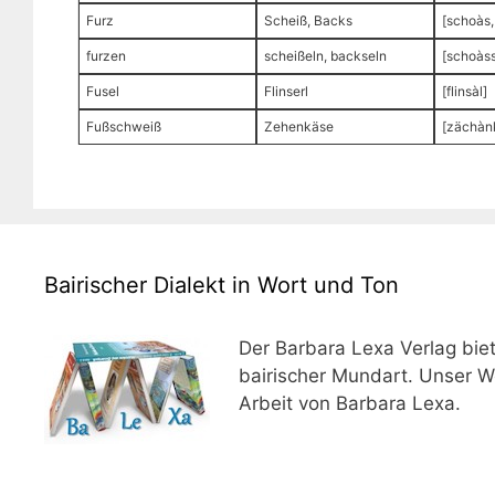
Furz
Scheiß, Backs
[schoàs,
furzen
scheißeln, backseln
[schoàss
Fusel
Flinserl
[flinsàl]
Fußschweiß
Zehenkäse
[zächàn
Bairischer Dialekt in Wort und Ton
Der Barbara Lexa Verlag bie
bairischer Mundart. Unser W
Arbeit von Barbara Lexa.