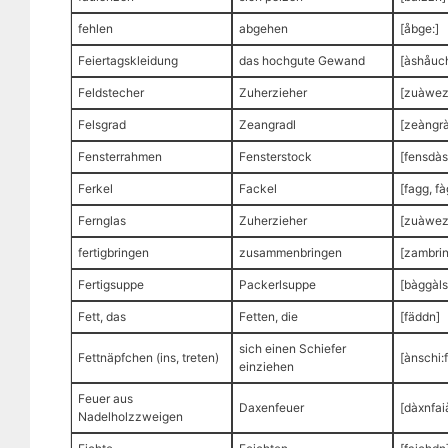
fehlen
abgehen
[åbge:]
Feiertagskleidung
das hochgute Gewand
[àshåuc
Feldstecher
Zuherzieher
[zuàwez
Felsgrad
Zeangradl
[zeàngrà
Fensterrahmen
Fensterstock
[fensdà
Ferkel
Fackel
[fagg, f
Fernglas
Zuherzieher
[zuàwez
fertigbringen
zusammenbringen
[zambri
Fertigsuppe
Packerlsuppe
[bàggàl
Fett, das
Fetten, die
[fäddn]
sich einen Schiefer
Fettnäpfchen (ins, treten)
[ànschi:
einziehen
Feuer aus
Daxenfeuer
[dàxnfai
Nadelholzzweigen