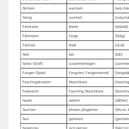
fächeln
wacheln
[wà:chä
fahrig
ruschert
[ruàschà
Fahrkarte
Bilettl
[biläddl]
Fährmann
Ferge
[fäàg]
Fahrrad
Radl
[rà:dl]
falls
bal
[båi]
falten (Stoff)
zusammenlegen
[zammle
Fangen (Spiel)
Fangsterl, Fangermanndl
[fangsdà
Faschingskostüm
Maschkera
[maschg
Fastnacht
Fasching, Maschkera
[faschin
faseln
dalfern
[dåifen]
fauchen
pfosen, pfugetzen
[bfo:sn,
faul
gstinkert
[gschdi
faulenzen
sich pelzen
[bäizzn]