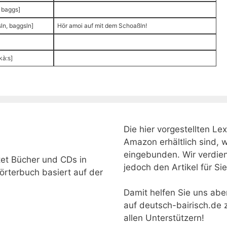
 baggs]
ln, baggsln]
Hör amoi auf mit dem Schoaßln!
kà:s]
Die hier vorgestellten Le
Amazon erhältlich sind, 
eingebunden. Wir verdiene
tet Bücher und CDs in
jedoch den Artikel für Si
örterbuch basiert auf der
Damit helfen Sie uns abe
auf deutsch-bairisch.de 
allen Unterstützern!