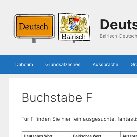
Zum
Inhalt
springen
Deuts
Bairisch-Deutsc
Dahoam
Grundsätzliches
Aussprache
Gr
Buchstabe F
Für F finden Sie hier fein ausgesuchte, fantast
Deutsches Wort
Bairisches Wort
Ausspr