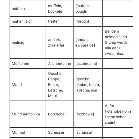
muffeln,
[muffen,
müffeln,
bockeln
boggln]
mühen, sich
fretten
[freddn]
Bei dem
neimodischn
anders,
[andàs,
mulmig
Glump werds
zweierlei
zwoàràloà]
mia ganz
zwoaraloa.
Mülltonne
Aschentonne
[aschndona]
Gosche,
Bappe,
[goschn,
Mund
Fotze,
bàbbm, fozzn,
Letsche,
lädschn, mai]
Maul
Aufm
Fotzhobe konn
Mundharmonika
Fotzhobel
[fo:zhowe]
I scho schee
spuin!
Murmal
Schusser
[schussà]