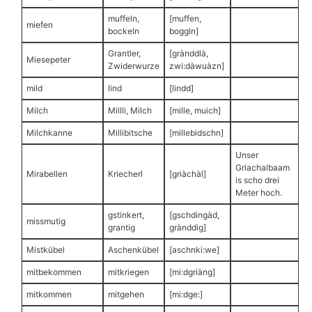
muffeln,
[muffen,
miefen
bockeln
boggln]
Grantler,
[grànddlà,
Miesepeter
Zwiderwurze
zwi:dàwuàzn]
mild
lind
[lindd]
Milch
Millli, Milch
[mille, muich]
Milchkanne
Millibitsche
[millebidschn]
Unser
Griachalbaam
Mirabellen
Kriecherl
[griàchàl]
is scho drei
Meter hoch.
gstinkert,
[gschdingàd,
missmutig
grantig
grànddig]
Mistkübel
Aschenkübel
[aschnki:we]
mitbekommen
mitkriegen
[mi:dgriàng]
mitkommen
mitgehen
[mi:dge:]