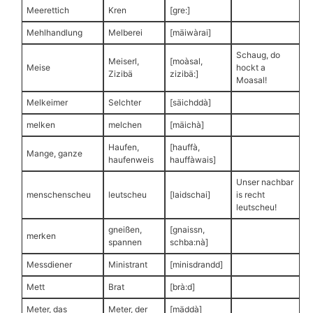
Meerettich
Kren
[gre:]
Mehlhandlung
Melberei
[mäiwàrai]
Schaug, do
Meiserl,
[moàsal,
Meise
hockt a
Zizibä
zizibä:]
Moasal!
Melkeimer
Selchter
[säichddà]
melken
melchen
[mäichà]
Haufen,
[hauffà,
Mange, ganze
haufenweis
hauffàwais]
Unser nachbar
menschenscheu
leutscheu
[laidschai]
is recht
leutscheu!
gneißen,
[gnaissn,
merken
spannen
schba:nà]
Messdiener
Ministrant
[minisdrandd]
Mett
Brat
[brà:d]
Meter, das
Meter, der
[mäddà]