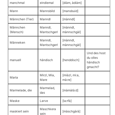
manchmal
eindiemal
[diàm, àdiàm]
Mann
Mannsbild
[mansbuid]
Männchen (Tier)
Manndl
[mànndl]
Männchen
Manndl,
[mànndl,
(Mensch)
Mantschgerl
mànnschgàl]
Manndl,
[mànndl,
Männeken
Mantschgerl
mànnschgàl]
Und des host
du olles
manuell
händisch
[henddisch]
händisch
gmacht?
Mirzl, Mia,
[miàzl, mi:a,
Maria
Mare
mà:re]
Marmelad,
Marmelade, die
[màmàlà:d]
das
Maske
Larve
[la:rfà]
Maschkera
maskiert sein
[màschgàrà]
sein