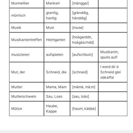
Murmeltier
Mankerl
[mànggai]
grantig,
[grànddig,
mürrisch
hantig
hànddig]
Musik
Musi
[muse]
[hoàgarddn,
Musikantentreffen
Heimgarten
hoàgàschdd]
Musikantn,
musizieren
aufspielen
[aufschbuin]
spuits auf!
I werd dir d
Mut, der
Schneid, die
[schnaid]
Schneid glei
obkaffa!
Mutter
Mama, Mam
[màmà, mà:m]
Mutterschwein
Sau, Loas
[sau, loàs]
Haube,
Mütze
[haum, kàbbe]
Kappe