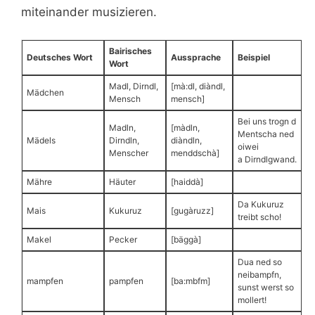
miteinander musizieren.
Bairisches
Deutsches Wort
Aussprache
Beispiel
Wort
Madl, Dirndl,
[mà:dl, diàndl,
Mädchen
Mensch
mensch]
Bei uns trogn d
Madln,
[màdln,
Mentscha ned
Mädels
Dirndln,
diàndln,
oiwei
Menscher
menddschà]
a Dirndlgwand.
Mähre
Häuter
[haiddà]
Da Kukuruz
Mais
Kukuruz
[gugàruzz]
treibt scho!
Makel
Pecker
[bäggà]
Dua ned so
neibampfn,
mampfen
pampfen
[ba:mbfm]
sunst werst so
mollert!