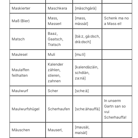
Maskierter
Maschkera
[màschgàrà]
Mass,
[mass,
Schenk ma no
Maß (Bier)
Masserl
màssàl]
a Mass ei!
Baaz,
[bà:z, gà:dsch,
Matsch
Gaatsch,
drà:dsch]
Tratsch
Maulesel
Muli
[mu:li]
Kalender
[kalendàzäin,
Maulaffen
zählen,
schdiàn,
feilhalten
stieren,
za:nà]
zahnen
Maulwurf
Scher
[sche:à]
In unserm
Gartn san so
Maulwurfshügel
Scherhaufen
[sche:àhauffà]
vui
Scherhauffa!
[mausàl,
Mäuschen
Mauserl,
maisàl]