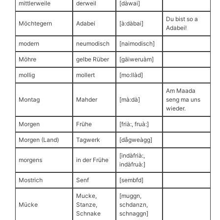
mittlerweile
derweil
[dàwai]
Du bist so a
Möchtegern
Adabei
[à:dàbai]
Adabei!
modern
neumodisch
[naimodisch]
Möhre
gelbe Rüber
[gäiweruàm]
mollig
mollert
[mo:llàd]
Am Maada
Montag
Mahder
[mà:dà]
seng ma uns
wieder.
Morgen
Frühe
[frià:, fruà:]
Morgen (Land)
Tagwerk
[dågweàgg]
[indàfrià:,
morgens
in der Frühe
indàfruà:]
Mostrich
Senf
[sembfd]
Mucke,
[muggn,
Mücke
Stanze,
schdanzn,
Schnake
schnaggn]