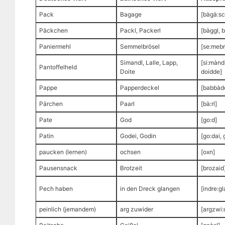
Pack
Bagage
[bàgà:sc
Päckchen
Packl, Packerl
[bàggl, 
Paniermehl
Semmelbrösel
[se:mebr
Simandl, Lalle, Lapp,
[si:màndl
Pantoffelheld
Doite
doidde]
Pappe
Papperdeckel
[babbàd
Pärchen
Paarl
[bà:rl]
Pate
God
[go:d]
Patin
Godei, Godin
[go:dai, 
paucken (lernen)
ochsen
[oxn]
Pausensnack
Brotzeit
[brozaid
Pech haben
in den Dreck glangen
[indre:g
peinlich (jemandem)
arg zuwider
[argzwi: