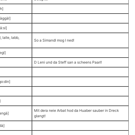
h]
bàggàl]
ä:sl]
, lalle, labb,
So a Simandl mog I ned!
egl]
D Leni und da Steff san a scheens Paarl!
go:din]
]
Mit dera neie Arbat hod da Huaber sauber in Dreck
langà]
glangt!
dà]