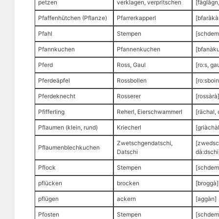
petzen
verklagen, verpritschen
[fàglågn
Pfaffenhütchen (Pflanze)
Pfarrerkapperl
[bfaràkà
Pfahl
Stempen
[schdem
Pfannkuchen
Pfannenkuchen
[bfanàk
Pferd
Ross, Gaul
[ro:s, gau
Pferdeäpfel
Rossbollen
[ro:sboin
Pferdeknecht
Rosserer
[rossàrà
Pfifferling
Reherl, Eierschwammerl
[rächal
Pflaumen (klein, rund)
Kriecherl
[griàchàl
Zwetschgendatschi,
[zwedsc
Pflaumenblechkuchen
Datschi
dà:dschi
Pflock
Stempen
[schdem
pflücken
brocken
[broggà]
pflügen
ackern
[aggàn]
Pfosten
Stempen
[schdem