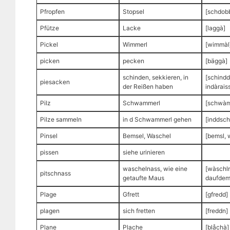
Pfropfen
Stopsel
[schdobb
Pfütze
Lacke
[laggà]
Pickel
Wimmerl
[wimmàl
picken
pecken
[bäggà]
schinden, sekkieren, in
[schindd
piesacken
der Reißen haben
indàrai
Pilz
Schwammerl
[schwàm
Pilze sammeln
in d Schwammerl gehen
[inddsc
Pinsel
Bemsel, Waschel
[bemsl, 
pissen
siehe urinieren
waschelnass, wie eine
[wàschln
pitschnass
getaufte Maus
daufdem
Plage
Gfrett
[gfredd]
plagen
sich fretten
[freddn]
Plane
Plache
[blåchà]