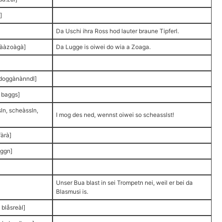
]
Da Uschi ihra Ross hod lauter braune Tipferl.
iààzoàgà]
Da Lugge is oiwei do wia a Zoaga.
 doggànànndl]
 baggs]
ln, scheàssln,
I mog des ned, wennst oiwei so scheasslst!
àrà]
eggn]
Unser Bua blast in sei Trompetn nei, weil er bei da
Blasmusi is.
 blåsreàl]