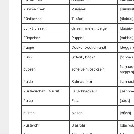
Pummelchen
Pummerl
[bummàl
Pünktchen
Tüpferl
[dibbfàl]
pünktlich sein
da sein wie ein Zeiger
[dåsäiw
Püppchen
Pupperl
[bubbàl]
Puppe
Docke, Dockernandl
[doggà,
Pups
Scheiß, Backs
[schoàs,
[schoàss
pupsen
scheißeln, backseln
baggsln]
Puste
Schnauferer
[schnauf
Pustekuchen! (Ausruf)
Ja Schnecken!
[jaschn
Pustel
Eiss
[oàss]
pusten
blasen
[blåsn]
Pusterohr
Blasrohr
[blåsroà,