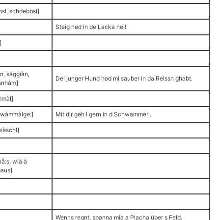
sl, schdebbsl]
Steig ned in de Lacka nei!
]
n, säggiàn,
Dei junger Hund hod mi sauber in da Reissn ghabt.
ssnhåm]
màl]
hwàmmàlge:]
Mit dir geh I gern in d Schwammerl.
wàschl]
å:s, wià à
aus]
Wenns regnt, spanna mia a Placha über s Feld.