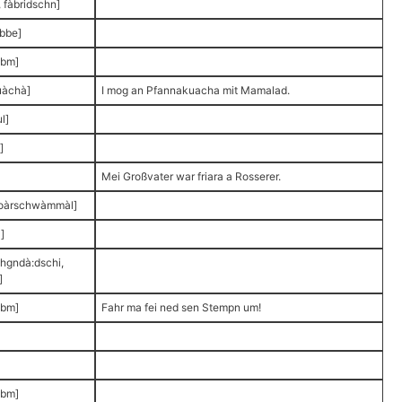
, fàbridschn]
bbe]
bm]
uàchà]
I mog an Pfannakuacha mit Mamalad.
l]
]
]
Mei Großvater war friara a Rosserer.
, oàrschwàmmàl]
]
hgndà:dschi,
]
bm]
Fahr ma fei ned sen Stempn um!
bm]