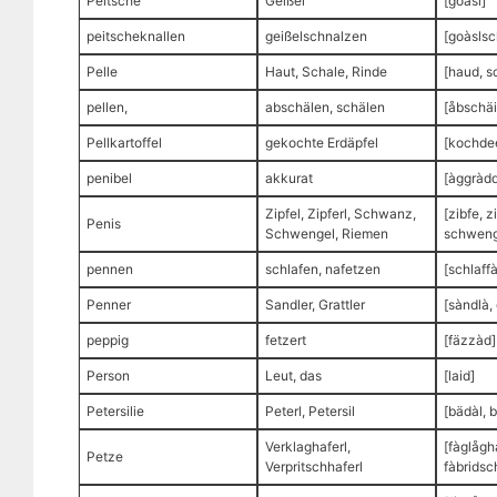
Peitsche
Geißel
[goàsl]
peitscheknallen
geißelschnalzen
[goàslsc
Pelle
Haut, Schale, Rinde
[haud, s
pellen,
abschälen, schälen
[åbschäi
Pellkartoffel
gekochte Erdäpfel
[kochde
penibel
akkurat
[àggràdd
Zipfel, Zipferl, Schwanz,
[zibfe, z
Penis
Schwengel, Riemen
schweng
pennen
schlafen, nafetzen
[schlaff
Penner
Sandler, Grattler
[sàndlà,
peppig
fetzert
[fäzzàd]
Person
Leut, das
[laid]
Petersilie
Peterl, Petersil
[bädàl, 
Verklaghaferl,
[fàglåghà
Petze
Verpritschhaferl
fàbridsc