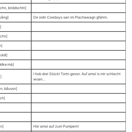
chn, briddschln]
wång]
De oidn Cowboys san im Plachawagn gfahrn.
]
schn]
n]
kàdl]
ddke:mà]
I hob drei Stückl Tortn gessn. Auf amoi is mir schlecht
]
woan…
n, båussn]
sch]
n]
Hör amoi auf zum Pumpern!