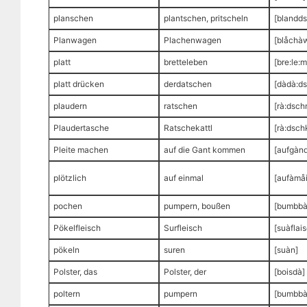
planschen
plantschen, pritscheln
[blandds
Planwagen
Plachenwagen
[blåchà
platt
bretteleben
[bre:le:m
platt drücken
derdatschen
[dàdà:d
plaudern
ratschen
[rà:dsch
Plaudertasche
Ratschekattl
[rà:dsch
Pleite machen
auf die Gant kommen
[aufgàn
plötzlich
auf einmal
[aufàmåi
pochen
pumpern, boußen
[bumbbà
Pökelfleisch
Surfleisch
[suàflai
pökeln
suren
[suàn]
Polster, das
Polster, der
[boisdà]
poltern
pumpern
[bumbbà