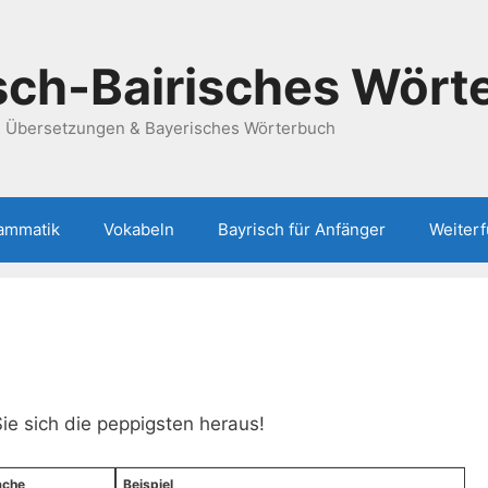
ch-Bairisches Wört
h Übersetzungen & Bayerisches Wörterbuch
ammatik
Vokabeln
Bayrisch für Anfänger
Weiter
Sie sich die peppigsten heraus!
ache
Beispiel