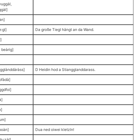
wuggàl,
gàl]
àn]
e:gl]
Da große Tiegl hängt an da Wand.
]
 beàrig]
gglànddàràss]
D Heidin hod a Stiangglanddarass.
bfàdà]
gdfoi]
à]
n]
um]
 boàn]
Dua ned oiwei kletzln!
u:zàl]