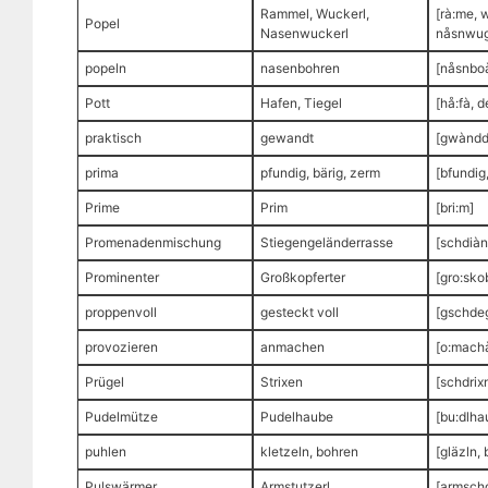
Rammel, Wuckerl,
[rà:me, 
Popel
Nasenwuckerl
nåsnwug
popeln
nasenbohren
[nåsnbo
Pott
Hafen, Tiegel
[hå:fà, d
praktisch
gewandt
[gwàndd
prima
pfundig, bärig, zerm
[bfundig,
Prime
Prim
[bri:m]
Promenadenmischung
Stiegengeländerrasse
[schdiàn
Prominenter
Großkopferter
[gro:sko
proppenvoll
gesteckt voll
[gschdeg
provozieren
anmachen
[o:mach
Prügel
Strixen
[schdrix
Pudelmütze
Pudelhaube
[bu:dlha
puhlen
kletzeln, bohren
[gläzln,
Pulswärmer
Armstutzerl
[armschd