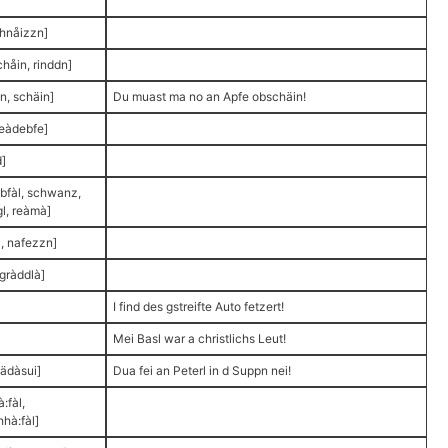
hnåizzn]
chåin, rinddn]
n, schäin]
Du muast ma no an Apfe obschäin!
eàdebfe]
]
ibfàl, schwanz,
l, reàmà]
à, nafezzn]
 gràddlà]
I find des gstreifte Auto fetzert!
Mei Basl war a christlichs Leut!
bädàsui]
Dua fei an Peterl in d Suppn nei!
:fàl,
hhà:fàl]