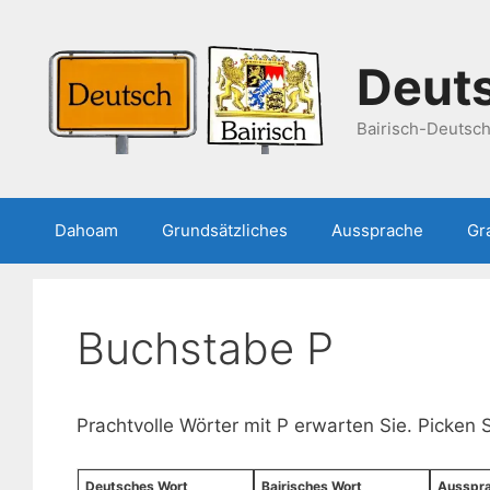
Zum
Inhalt
springen
Deuts
Bairisch-Deutsc
Dahoam
Grundsätzliches
Aussprache
Gr
Buchstabe P
Prachtvolle Wörter mit P erwarten Sie. Picken 
Deutsches Wort
Bairisches Wort
Ausspr