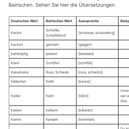
Bairischen. Sehen Sie hier die Übersetzungen.
Deutsches Wort
Bairisches Wort
Aussprache
Beisp
Scheiße,
Kacke
[schaisse, schaisdre:g]
Scheißdreck
kacken
gackeln
[gaggln]
kahlköpfig
plattert
[bladdàd]
Kahn
Schifferl
[schiffàl]
Kakerkake
Russ, Schwab
[russ, schwå:b]
Kälbchen
Kalbl
[kaiwe]
Unse
Kalbe
Kalm
[kåim]
san a
Oim.
kalben
kalbern
[kåiwàn]
Kamm
Kampel
[kàmmbe]
Du bi