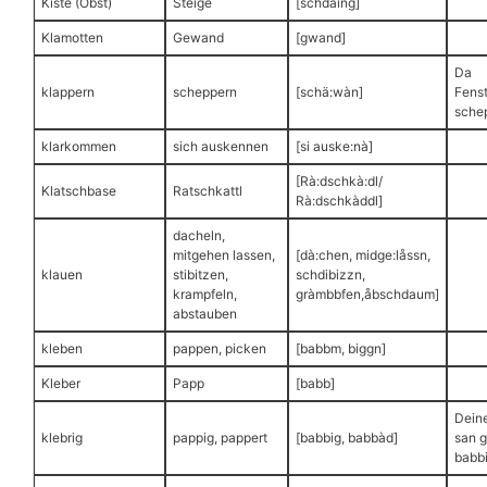
Kiste (Obst)
Steige
[schdaing]
Klamotten
Gewand
[gwand]
Da
klappern
scheppern
[schä:wàn]
Fenst
schep
klarkommen
sich auskennen
[si auske:nà]
[Rà:dschkà:dl/
Klatschbase
Ratschkattl
Rà:dschkàddl]
dacheln,
mitgehen lassen,
[dà:chen, midge:låssn,
klauen
stibitzen,
schdibizzn,
krampfeln,
gràmbbfen,åbschdaum]
abstauben
kleben
pappen, picken
[babbm, biggn]
Kleber
Papp
[babb]
Dein
klebrig
pappig, pappert
[babbig, babbàd]
san 
babbi