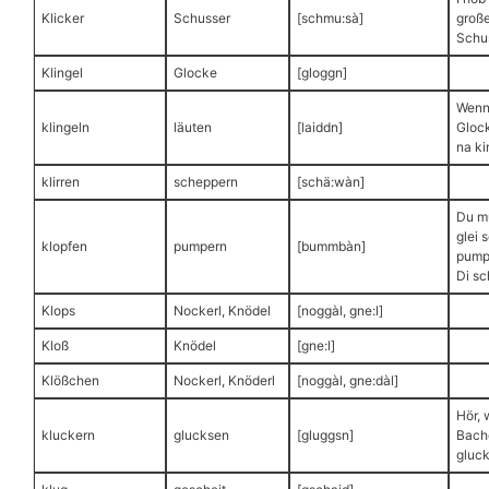
Klicker
Schusser
[schmu:sà]
groß
Schus
Klingel
Glocke
[gloggn]
Wenns
klingeln
läuten
[laiddn]
Glock
na ki
klirren
scheppern
[schä:wàn]
Du m
glei 
klopfen
pumpern
[bummbàn]
pumpe
Di sc
Klops
Nockerl, Knödel
[noggàl, gne:l]
Kloß
Knödel
[gne:l]
Klößchen
Nockerl, Knöderl
[noggàl, gne:dàl]
Hör, 
kluckern
glucksen
[gluggsn]
Bach
gluck