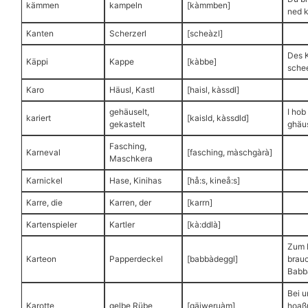
kämmen
kampeln
[kàmmben]
ned 
Kanten
Scherzerl
[scheàzl]
Des 
Käppi
Kappe
[kàbbe]
sche
Karo
Häusl, Kastl
[haisl, kàssdl]
gehäuselt,
I hob
kariert
[kaisld, kàssdld]
gekastelt
ghäu
Fasching,
Karneval
[fasching, màschgàrà]
Maschkera
Karnickel
Hase, Kinihas
[hå:s, kineå:s]
Karre, die
Karren, der
[karrn]
Kartenspieler
Kartler
[kà:ddlà]
Zum 
Karteon
Papperdeckel
[babbàdeggl]
brau
Babb
Bei u
Karotte
gelbe Rübe
[gäiweruàm]
hoaß