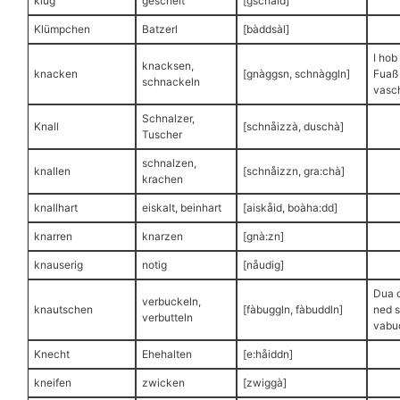
klug
gescheit
[gschaid]
Klümpchen
Batzerl
[bàddsàl]
I hob
knacksen,
knacken
[gnàggsn, schnàggln]
Fuaß
schnackeln
vasch
Schnalzer,
Knall
[schnåizzà, duschà]
Tuscher
schnalzen,
knallen
[schnåizzn, gra:chà]
krachen
knallhart
eiskalt, beinhart
[aiskåid, boàha:dd]
knarren
knarzen
[gnà:zn]
knauserig
notig
[nåudig]
Dua d
verbuckeln,
knautschen
[fàbuggln, fàbuddln]
ned 
verbutteln
vabu
Knecht
Ehehalten
[e:håiddn]
kneifen
zwicken
[zwiggà]