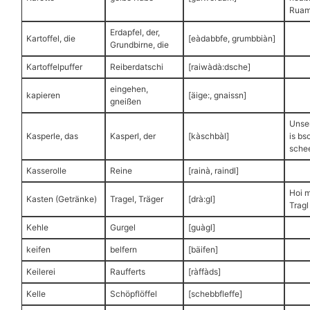
Ruam
Erdapfel, der,
Kartoffel, die
[eàdabbfe, grumbbiàn]
Grundbirne, die
Kartoffelpuffer
Reiberdatschi
[raiwàdà:dsche]
eingehen,
kapieren
[äige:, gnaissn]
gneißen
Unser
Kasperle, das
Kasperl, der
[kàschbàl]
is bs
sche
Kasserolle
Reine
[rainà, raindl]
Hoi m
Kasten (Getränke)
Tragel, Träger
[drà:gl]
Tragl
Kehle
Gurgel
[guàgl]
keifen
belfern
[bäifen]
Keilerei
Raufferts
[ràffàds]
Kelle
Schöpflöffel
[schebbfleffe]