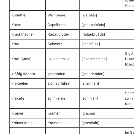
sche
Gschi
Korinthe
Weinbeere
[wäibeàl]
Kotze
Gspeiberts
[gschbaibàds]
Krachmacher
Radaubruder
[ràdaubruàdà]
Kraft
Schmalz
[schmåizz]
Sigst
Kraft (Arme)
Irxenschmalz
[iàxnschmåizz]
Huaw
Irxns
kräftig (Mann)
gestanden
[gschdanddn]
krakeelen
sich aufführen
[si auffiàn]
Schm
krakeln
schmieren
[schmiàn]
so in
rum!
Krämer
Kramer
[gra:mà]
Krämersfrau
Kramerin
[gra:màrin]
Im Ga