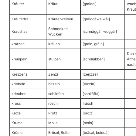
Kräuter
Kräutl
[graiddl]
wach
Kräut
Kräuterfrau
Kräuterweiberl
[graiddàwaiwàl]
Schneckerl,
Kraushaar
[schnäggàl, wuggàl]
Wuckerl
kratzen
krällen
[grain, gråin]
Dua 
krempeln
stulpen
[schduibben]
Ärma
naufs
Kreszenz
Zenzi
[zenzze]
kribbeln
bitzeln
[bizzln]
kriechen
schliefen
[schliàffà]
kross
rösch
[räsch]
Kröte
Protz
[bro:z]
Krume
Molle
[moin]
Krümel
Brösel, Bolterl
[bräsàl, boiddàl]