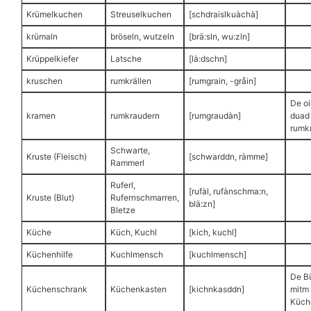
Krümelkuchen
Streuselkuchen
[schdraislkuàchà]
krümaln
bröseln, wutzeln
[brä:sln, wu:zln]
Krüppelkiefer
Latsche
[là:dschn]
kruschen
rumkrällen
[rumgrain, -gråin]
De oi
kramen
rumkraudern
[rumgraudàn]
duad
rumk
Schwarte,
Kruste (Fleisch)
[schwarddn, ràmme]
Rammerl
Ruferl,
[rufàl, rufànschma:n,
Kruste (Blut)
Rufernschmarren,
blä:zn]
Bletze
Küche
Küch, Kuchl
[kich, kuchl]
Küchenhilfe
Kuchlmensch
[kuchlmensch]
De B
Küchenschrank
Küchenkasten
[kichnkasddn]
mitm 
Küch