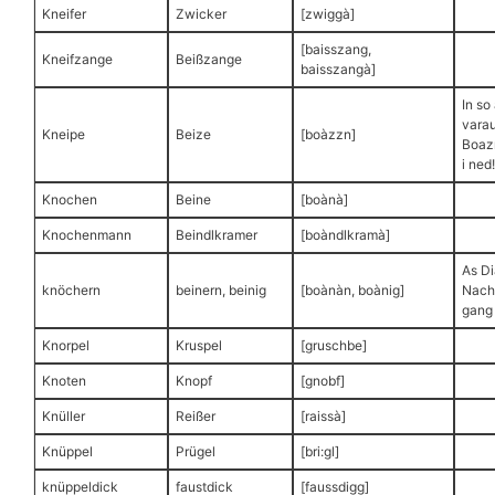
Kneifer
Zwicker
[zwiggà]
[baisszang,
Kneifzange
Beißzange
baisszangà]
In so
vara
Kneipe
Beize
[boàzzn]
Boaz
i ned!
Knochen
Beine
[boànà]
Knochenmann
Beindlkramer
[boàndlkramà]
As D
knöchern
beinern, beinig
[boànàn, boànig]
Nach
gang 
Knorpel
Kruspel
[gruschbe]
Knoten
Knopf
[gnobf]
Knüller
Reißer
[raissà]
Knüppel
Prügel
[bri:gl]
knüppeldick
faustdick
[faussdigg]