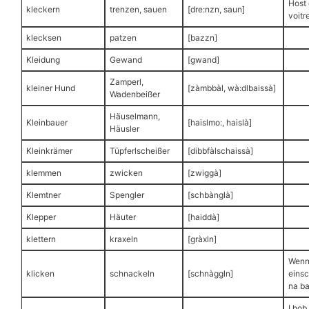
Host 
kleckern
trenzen, sauen
[dre:nzn, saun]
voitr
klecksen
patzen
[bazzn]
Kleidung
Gewand
[gwand]
Zamperl,
kleiner Hund
[zàmbbàl, wà:dlbaissà]
Wadenbeißer
Häuselmann,
Kleinbauer
[haislmo:, haislà]
Häusler
Kleinkrämer
Tüpferlscheißer
[dibbfàlschaissà]
klemmen
zwicken
[zwiggà]
Klemtner
Spengler
[schbànglà]
Klepper
Häuter
[haiddà]
klettern
kraxeln
[gràxln]
Wenn
klicken
schnackeln
[schnàggln]
einsc
na ba
I hob