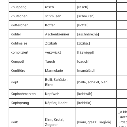
knusperig
rösch
[räsch]
knutschen
schmusen
[schmu:sn]
Köfferchen
Kofferl
[koffàl]
Köhler
Aschenbrenner
[aschnbre:nà]
Kohlmaise
Zizibäh
[zizibä:]
kompliziert
verzwickt
[fàzwiggd]
Kompott
Tauch
[dauch]
Konfitüre
Marmelade
[màmàlà:d]
Belli, Schädel,
Kopf
[bälle, schä:dl, biàn)
Birne
Kopfschmerzen
Kopfweh
[kobfwä:]
Kopfsprung
Köpfler, Hecht
[kebbflà]
„A kl
Grätz
Kirm, Kretzl,
Korb
[kiàm, gräzzl, sägàrà]
Erdäp
Zegerer