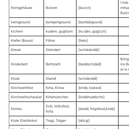
I hob
Kerngehäuse
Butzen
[buzzn]
mits
Butzn
kerngesund
bumperlgesund
[bumbàlgsund]
kichern
kudern, gugitzen
[ku:dàn, gugizzn]
Kiefer (Baum)
Föhre
[feàn]
Kiesel
Steinderl
[schdoàndàl]
Bring
Kinderbett
Bettstattl
[beddschdàdl]
ins B
er is
Kiosk
Standl
[schdànddl]
Kirchweihfest
Kirta, Kirwa
[kirdà, keàwà]
Kirchweihschaukel
Kirtahutschen
[kirdàhuddschn]
Dult, Volksfest,
Kirmes
[duidd, foigsfesd,kirdà]
Kirta
Kiste (Getränke)
Tragl, Träger
[drà:gl]